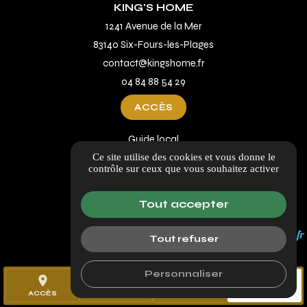
KING'S HOME
1241 Avenue de la Mer
83140 Six-Fours-les-Plages
contact@kingshome.fr
04 84 88 54 29
ACCÈS
Guide local
Ce site utilise des cookies et vous donne le
Informations complémentaires
contrôle sur ceux que vous souhaitez activer
Mentions légales
Politique de confidentialité
Tout accepter
Gestion des cookies
Tout refuser
Personnaliser
place
call
mail
ACCÈS
TÉL.
CONTACT
5/6/5